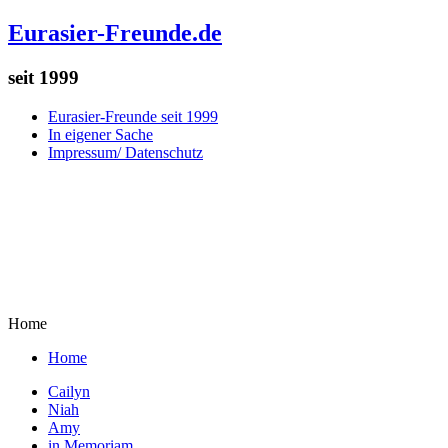
Eurasier-Freunde.de
seit 1999
Eurasier-Freunde seit 1999
In eigener Sache
Impressum/ Datenschutz
Home
Home
Cailyn
Niah
Amy
in Memoriam