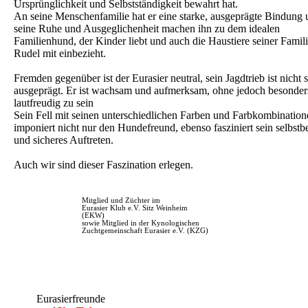
Ursprünglichkeit und Selbstständigkeit bewahrt hat.
An seine Menschenfamilie hat er eine starke, ausgeprägte Bindung
seine Ruhe und Ausgeglichenheit machen ihn zu dem idealen
Familienhund, der Kinder liebt und auch die Haustiere seiner Famili
Rudel mit einbezieht.
Fremden gegenüber ist der Eurasier neutral, sein Jagdtrieb ist nicht s
ausgeprägt. Er ist wachsam und aufmerksam, ohne jedoch besonder
lautfreudig zu sein
Sein Fell mit seinen unterschiedlichen Farben und Farbkombination
imponiert nicht nur den Hundefreund, ebenso fasziniert sein selbst
und sicheres Auftreten.
Auch wir sind dieser Faszination erlegen.
Mitglied und Züchter im
Eurasier Klub e.V. Sitz Weinheim
(EKW)
sowie Mitglied in der Kynologischen
Zuchtgemeinschaft Eurasier e.V. (KZG)
Eurasierfreunde