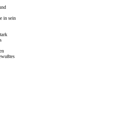
 und
e in sein
tark
s
en
bewußtes