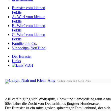
Eurasier vom kleinen
Feldle
A- Wurf vom kleinen
Feldle
B- Wurf vom kleinen
Feldle
C- Wurf vom kleinen
Feldle
Familie und Co.
Videoclips (YouTube)
Der Eurasier
Links
Cailyn, Niah und Klein- Amy
Als Vereinigung von Wolfsspitz, Chow und Samojede begann Anfa
60er Jahre die Zucht von Deutschlands jüngster Hunderasse.
Der Eurasier ist ein mittelgroßer, spitzartiger Familienhund, der sich